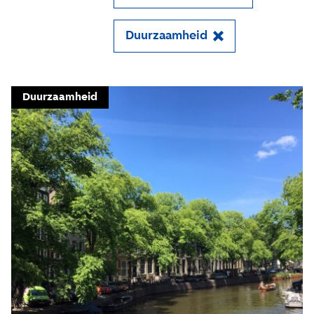
Duurzaamheid
Close
Meld je aan voor onze
Duurzaamheid
update
Blijf moeiteloos op de hoogte van al het
reilen en zeilen rond de bruggen en
kademuren in Amsterdam. Meld je aan voor
onze updates en je mist geen verhaal!
E-mailadres