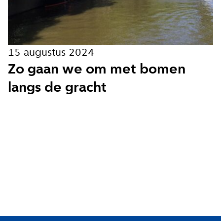
Hoe vaak wil je van ons horen:
Bij elk nieuw artikel
15 augustus 2024
Wekelijks
Zo gaan we om met bomen
Maandelijks
langs de gracht
Ik ga akkoord met de
privacy voorwaarden
Aanmelden