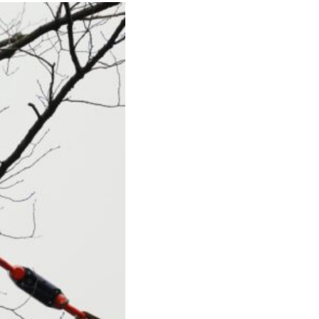
Close
en kademuren in