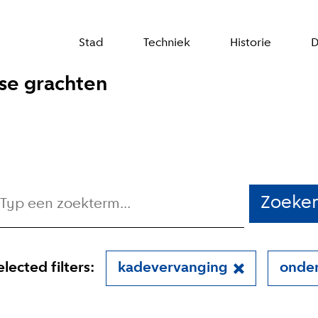
Stad
Techniek
Historie
D
se grachten
Zoeke
elected filters:
kadevervanging
onde