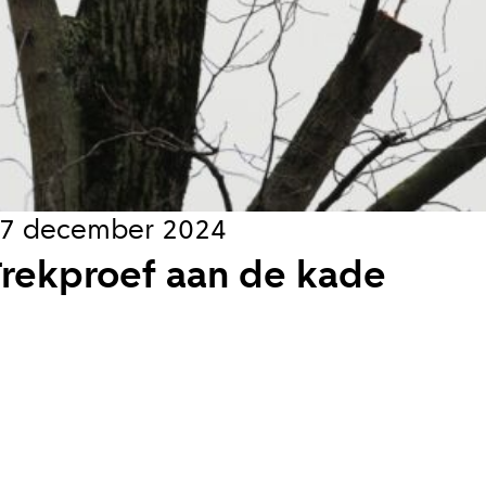
s
jks
koord met de
privacy voorwaarden
7 december 2024
Trekproef aan de kade
en