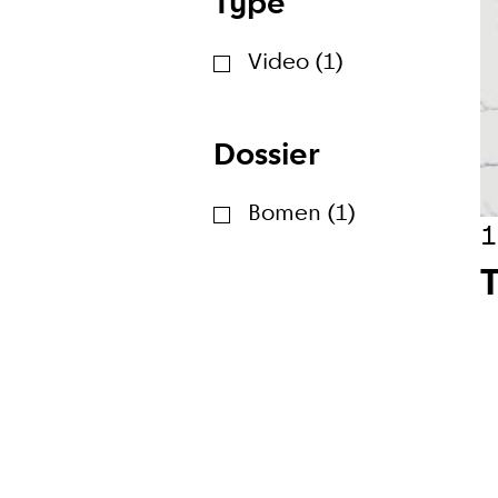
Type
Wekelijk
Video (1)
Maandeli
Dossier
Ik ga ak
Bomen (1)
1
Aanmeld