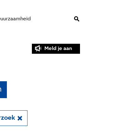
uurzaamheid
Meld je aan
n
rzoek