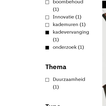
boombehoud
(1)
Innovatie (1)
Meld je
kademuren (1)
Blijf moeiteloos
kadevervanging
Amsterdam. Meld
(1)
onderzoek (1)
E-mailadr
Thema
Duurzaamheid
(1)
Hoe vaak w
Bij elk n