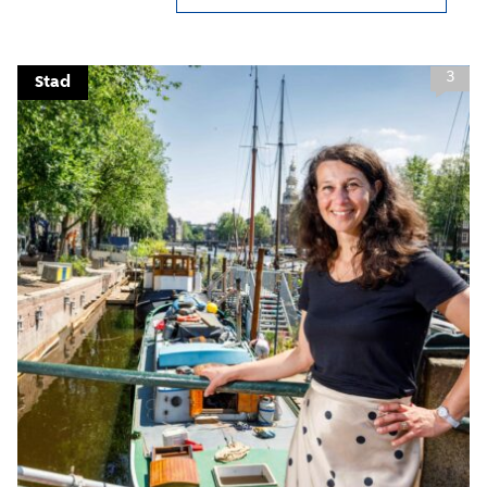
Close
3
Stad
Meld je aan voor onze
update
Blijf moeiteloos op de hoogte van al het
reilen en zeilen rond de bruggen en
kademuren in Amsterdam. Meld je aan voor
onze updates en je mist geen verhaal!
E-mailadres