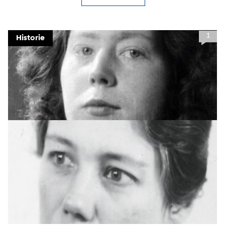
Meld je aan voor onze
1
Historie
update
Blijf moeiteloos op de hoogte van al het
reilen en zeilen rond de bruggen en
kademuren in Amsterdam. Meld je aan voor
onze updates en je mist geen verhaal!
E-mailadres
Hoe vaak wil je van ons horen: