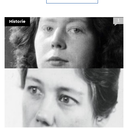
Meld je aan voor onze
1
Historie
update
Blijf moeiteloos op de hoogte van al het
reilen en zeilen rond de bruggen en
kademuren in Amsterdam. Meld je aan voor
onze updates en je mist geen verhaal!
E-mailadres
Hoe vaak wil je van ons horen: