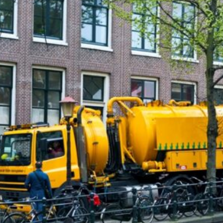
jks
koord met de
privacy voorwaarden
en