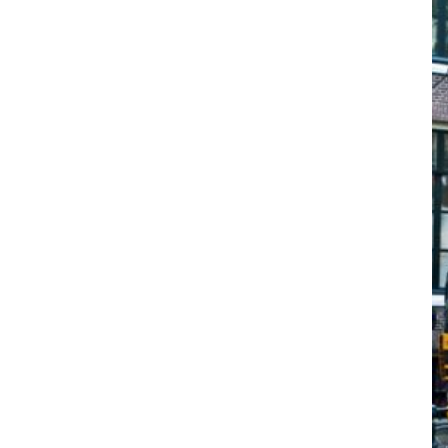
Maandeli
Ik ga ak
Aanmeld