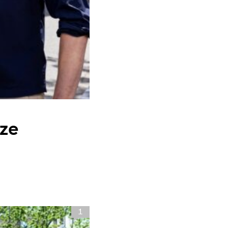
en kademuren in
nze
1