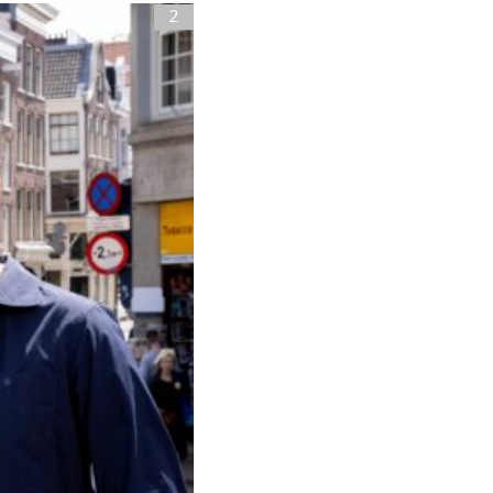
2
Close