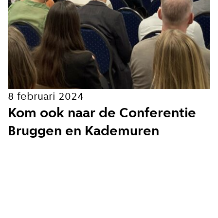
Hoe vaak wil je van ons horen:
Bij elk nieuw artikel
Wekelijks
8 februari 2024
Maandelijks
Kom ook naar de Conferentie
Bruggen en Kademuren
Ik ga akkoord met de
privacy voorwaarden
Aanmelden