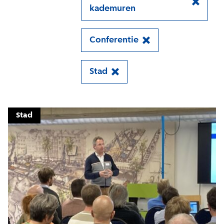
kademuren
Conferentie
Close
Stad
Meld je aan voor onze
update
Stad
Blijf moeiteloos op de hoogte van al het
reilen en zeilen rond de bruggen en
kademuren in Amsterdam. Meld je aan voor
onze updates en je mist geen verhaal!
E-mailadres