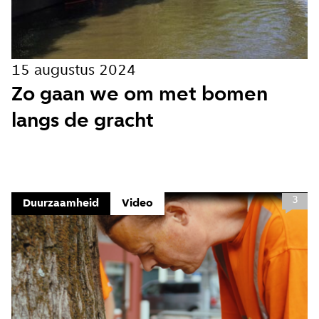
15 augustus 2024
Zo gaan we om met bomen
langs de gracht
3
Duurzaamheid
Video
Close
Meld je aan voor onze
update
Blijf moeiteloos op de hoogte van al het