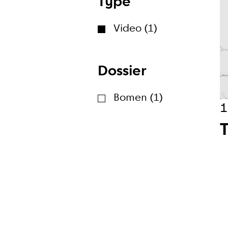
Type
Wekelijk
Video (1)
Maandeli
Dossier
Ik ga ak
Bomen (1)
1
Aanmeld