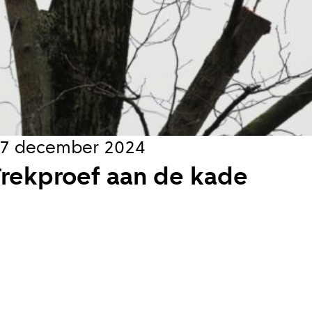
s
jks
koord met de
privacy voorwaarden
7 december 2024
Trekproef aan de kade
en