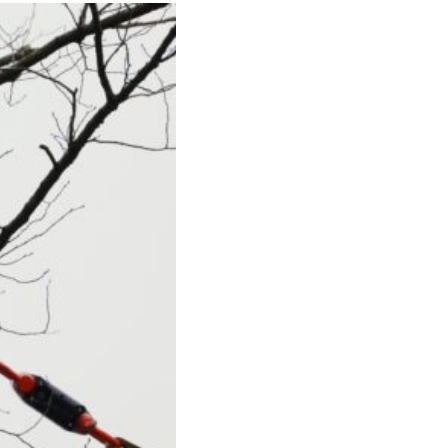
Close
en kademuren in