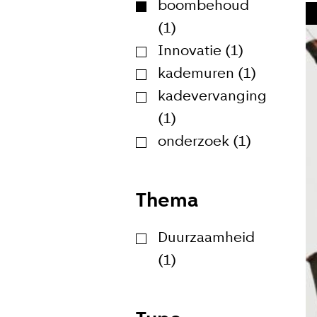
boombehoud
(1)
Innovatie (1)
Meld je
kademuren (1)
Blijf moeiteloos
kadevervanging
Amsterdam. Meld
(1)
onderzoek (1)
E-mailadr
Thema
Duurzaamheid
(1)
Hoe vaak w
Bij elk n