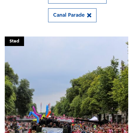
Canal Parade
Close
Meld je aan voor onze
Stad
update
Blijf moeiteloos op de hoogte van al het
reilen en zeilen rond de bruggen en
kademuren in Amsterdam. Meld je aan voor
onze updates en je mist geen verhaal!
E-mailadres