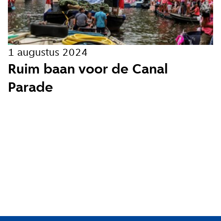
Hoe vaak wil je van ons horen:
Bij elk nieuw artikel
1 augustus 2024
Wekelijks
Ruim baan voor de Canal
Maandelijks
Parade
Ik ga akkoord met de
privacy voorwaarden
Aanmelden