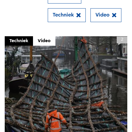
Techniek
Video
Close
2
Techniek
Video
Meld je aan voor onze
update
Blijf moeiteloos op de hoogte van al het
reilen en zeilen rond de bruggen en
kademuren in Amsterdam. Meld je aan voor
onze updates en je mist geen verhaal!
E-mailadres