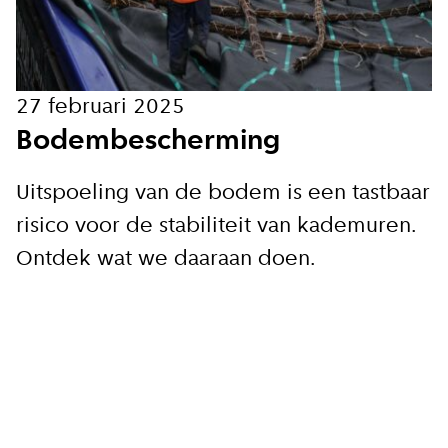
Hoe vaak wil je van ons horen:
Bij elk nieuw artikel
27 februari 2025
Bodembescherming
Wekelijks
Uitspoeling van de bodem is een tastbaar
Maandelijks
risico voor de stabiliteit van kademuren.
Ontdek wat we daaraan doen.
Ik ga akkoord met de
privacy voorwaarden
Aanmelden