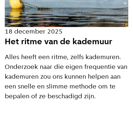
Hoe vaak wil je van ons horen:
18 december 2025
Bij elk nieuw artikel
Het ritme van de kademuur
Wekelijks
Alles heeft een ritme, zelfs kademuren.
Onderzoek naar die eigen frequentie van
Maandelijks
kademuren zou ons kunnen helpen aan
een snelle en slimme methode om te
Ik ga akkoord met de
bepalen of ze beschadigd zijn.
privacy voorwaarden
Aanmelden