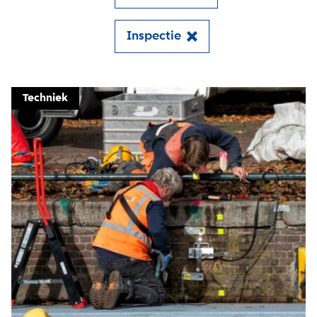
Inspectie
Close
Techniek
Meld je aan voor onze
update
Blijf moeiteloos op de hoogte van al het
reilen en zeilen rond de bruggen en
kademuren in Amsterdam. Meld je aan voor
onze updates en je mist geen verhaal!
E-mailadres