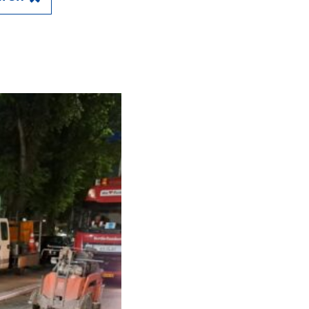
Close
en kademuren in