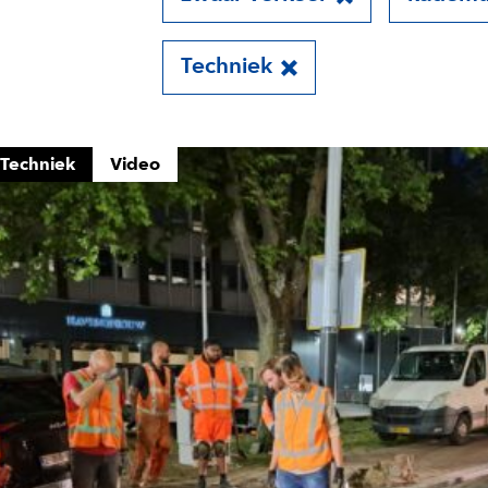
Techniek
Techniek
Video
 aan voor onze update
 op de hoogte van al het reilen en zeilen rond de bruggen 
 je aan voor onze updates en je mist geen verhaal!
es