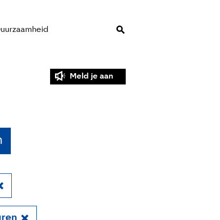
uurzaamheid
Meld je aan
n
ren