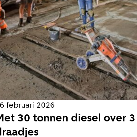
il je van ons horen:
ieuw artikel
s
jks
koord met de
privacy voorwaarden
6 februari 2026
Met 30 tonnen diesel over 
en
draadjes