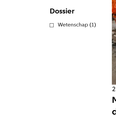
Dossier
Hoe vaak w
Wetenschap (1)
Bij elk n
Wekelijk
Maandeli
Ik ga ak
2
Aanmeld