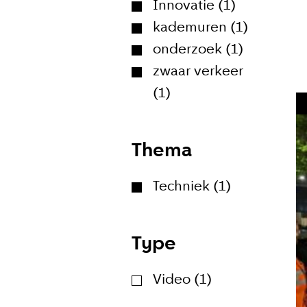
Innovatie (1)
kademuren (1)
onderzoek (1)
zwaar verkeer
(1)
Thema
Meld je
Techniek (1)
Blijf moeiteloos
Amsterdam. Meld
Type
E-mailadr
Video (1)