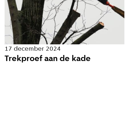
Hoe vaak wil je van ons horen:
Bij elk nieuw artikel
Wekelijks
17 december 2024
Maandelijks
Trekproef aan de kade
Ik ga akkoord met de
privacy voorwaarden
Aanmelden