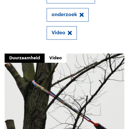
onderzoek
Close
Video
Meld je aan voor onze
update
Duurzaamheid
Video
Blijf moeiteloos op de hoogte van al het
reilen en zeilen rond de bruggen en
kademuren in Amsterdam. Meld je aan voor
onze updates en je mist geen verhaal!
E-mailadres