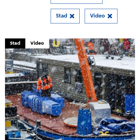
Stad
Video
Close
Meld je aan voor onze
Stad
Video
update
Blijf moeiteloos op de hoogte van al het
reilen en zeilen rond de bruggen en
kademuren in Amsterdam. Meld je aan voor
onze updates en je mist geen verhaal!
E-mailadres