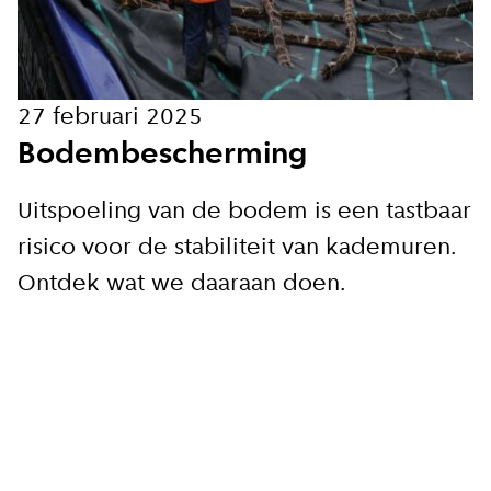
Hoe vaak wil je van ons horen:
Bij elk nieuw artikel
27 februari 2025
Bodembescherming
Wekelijks
Uitspoeling van de bodem is een tastbaar
Maandelijks
risico voor de stabiliteit van kademuren.
Ontdek wat we daaraan doen.
Ik ga akkoord met de
privacy voorwaarden
Aanmelden