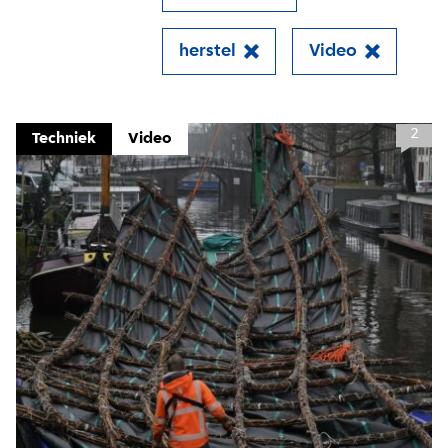
herstel
Video
Close
2
Techniek
Video
Meld je aan voor onze
update
Blijf moeiteloos op de hoogte van al het
reilen en zeilen rond de bruggen en
kademuren in Amsterdam. Meld je aan voor
onze updates en je mist geen verhaal!
E-mailadres