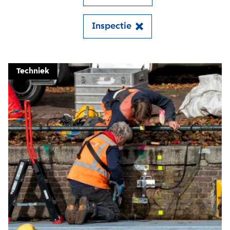
Inspectie
Close
Techniek
Meld je aan voor onze
update
Blijf moeiteloos op de hoogte van al het
reilen en zeilen rond de bruggen en
kademuren in Amsterdam. Meld je aan voor
onze updates en je mist geen verhaal!
E-mailadres