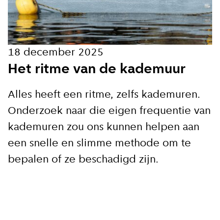
Hoe vaak wil je van ons horen:
18 december 2025
Bij elk nieuw artikel
Het ritme van de kademuur
Wekelijks
Alles heeft een ritme, zelfs kademuren.
Onderzoek naar die eigen frequentie van
Maandelijks
kademuren zou ons kunnen helpen aan
een snelle en slimme methode om te
Ik ga akkoord met de
bepalen of ze beschadigd zijn.
privacy voorwaarden
Aanmelden