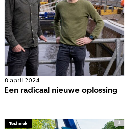
Hoe vaak wil je van ons horen:
Bij elk nieuw artikel
Wekelijks
Maandelijks
Ik ga akkoord met de
privacy voorwaarden
8 april 2024
Een radicaal nieuwe oplossing
Aanmelden
1
Techniek