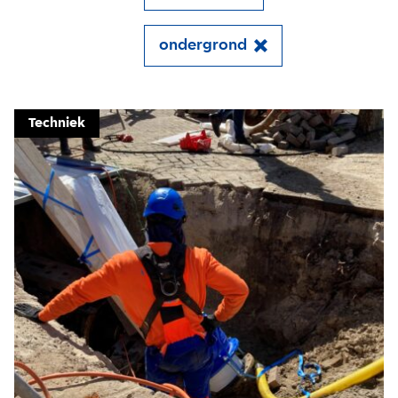
ondergrond
Techniek
Close
Meld je aan voor onze
update
Blijf moeiteloos op de hoogte van al het
reilen en zeilen rond de bruggen en
kademuren in Amsterdam. Meld je aan voor
onze updates en je mist geen verhaal!