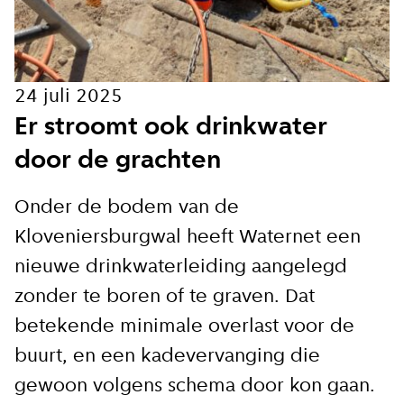
E-mailadres
24 juli 2025
Er stroomt ook drinkwater
Hoe vaak wil je van ons horen:
door de grachten
Bij elk nieuw artikel
Onder de bodem van de
Wekelijks
Kloveniersburgwal heeft Waternet een
Maandelijks
nieuwe drinkwaterleiding aangelegd
zonder te boren of te graven. Dat
betekende minimale overlast voor de
Ik ga akkoord met de
buurt, en een kadevervanging die
privacy voorwaarden
gewoon volgens schema door kon gaan.