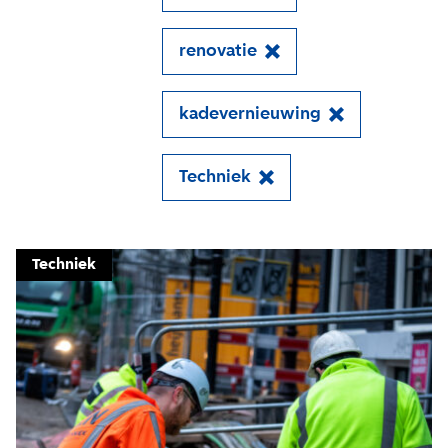
renovatie
kadevernieuwing
Techniek
Close
Techniek
Meld je aan voor onze
update
Blijf moeiteloos op de hoogte van al het
reilen en zeilen rond de bruggen en
kademuren in Amsterdam. Meld je aan voor
onze updates en je mist geen verhaal!