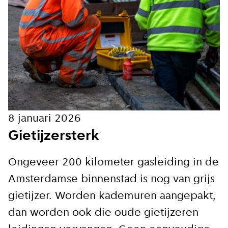
E-mailadres
Hoe vaak wil je van ons horen:
Bij elk nieuw artikel
8 januari 2026
Gietijzersterk
Wekelijks
Ongeveer 200 kilometer gasleiding in de
Maandelijks
Amsterdamse binnenstad is nog van grijs
gietijzer. Worden kademuren aangepakt,
Ik ga akkoord met de
dan worden ook die oude gietijzeren
privacy voorwaarden