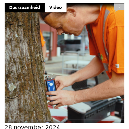
3
Duurzaamheid
Video
Close
Meld je aan voor onze
update
Blijf moeiteloos op de hoogte van al het
reilen en zeilen rond de bruggen en
28 november 2024
kademuren in Amsterdam. Meld je aan voor