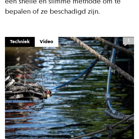
een snelle en slimme methode om te
bepalen of ze beschadigd zijn.
1
Techniek
Video