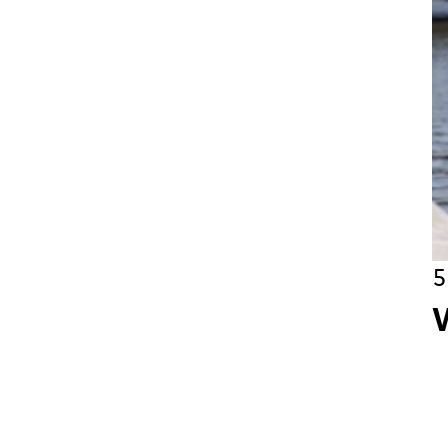
Wekelijk
Maandeli
Ik ga ak
5
Aanmeld