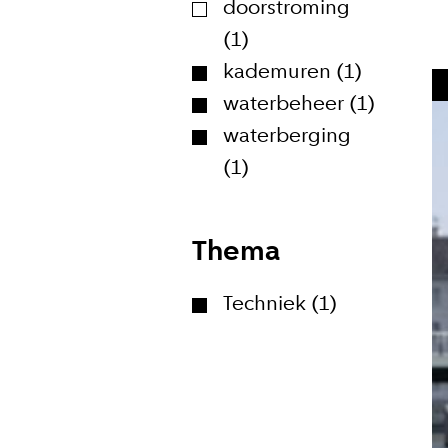
doorstroming
(1)
kademuren (1)
waterbeheer (1)
Meld je
waterberging
Blijf moeiteloos
(1)
Amsterdam. Meld
Thema
E-mailadr
Techniek (1)
Hoe vaak w
Bij elk n