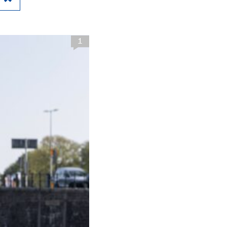
Close
1
en kademuren in