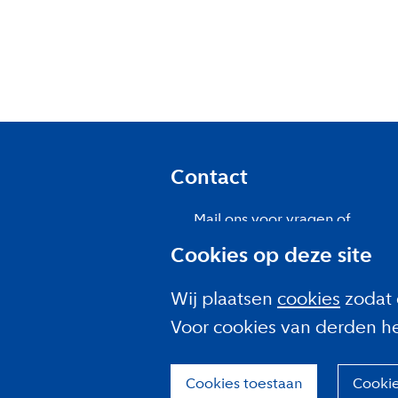
Contact
Mail ons voor vragen of
opmerkingen
Cookies op deze site
Meld je aan voor de
nieuwsbrief
Wij plaatsen
cookies
zodat 
Over ons
Voor cookies van derden h
Cookies toestaan
Cooki