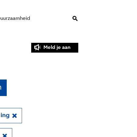
uurzaamheid
Meld je aan
n
ing