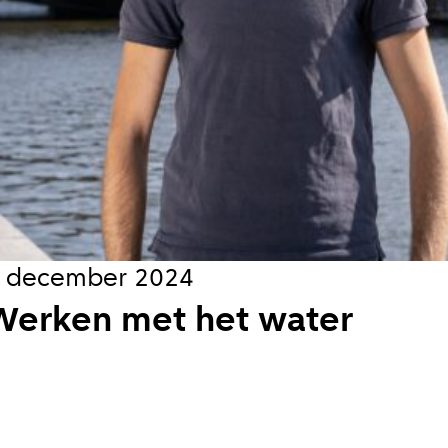
s
jks
koord met de
privacy voorwaarden
 december 2024
en
Werken met het water