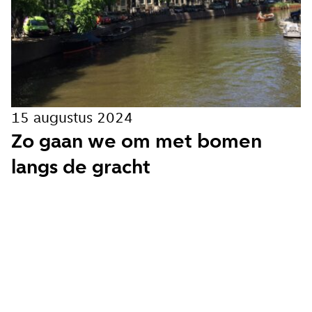
Hoe vaak wil je van ons horen:
Bij elk nieuw artikel
Wekelijks
15 augustus 2024
Maandelijks
Zo gaan we om met bomen
langs de gracht
Ik ga akkoord met de
privacy voorwaarden
Aanmelden