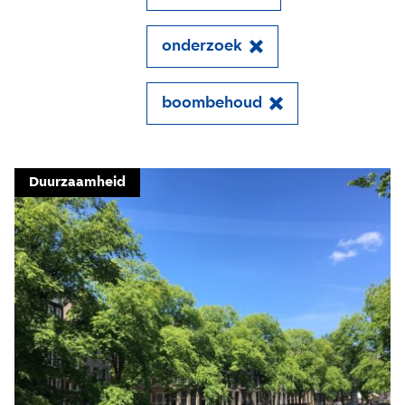
onderzoek
Close
boombehoud
Meld je aan voor onze
update
Duurzaamheid
Blijf moeiteloos op de hoogte van al het
reilen en zeilen rond de bruggen en
kademuren in Amsterdam. Meld je aan voor
onze updates en je mist geen verhaal!
E-mailadres