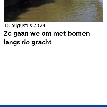
Hoe vaak wil je van ons horen:
Bij elk nieuw artikel
15 augustus 2024
Wekelijks
Zo gaan we om met bomen
Maandelijks
langs de gracht
Ik ga akkoord met de
privacy voorwaarden
Aanmelden