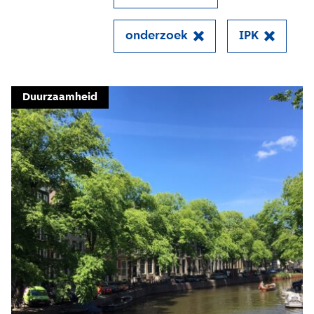
onderzoek
IPK
Close
Meld je aan voor onze
Duurzaamheid
update
Blijf moeiteloos op de hoogte van al het
reilen en zeilen rond de bruggen en
kademuren in Amsterdam. Meld je aan voor
onze updates en je mist geen verhaal!
E-mailadres