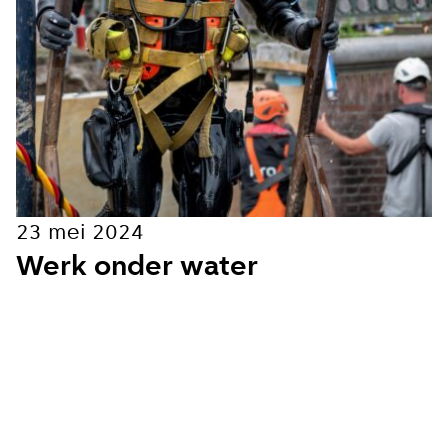
Hoe vaak wil je van ons horen:
Bij elk nieuw artikel
Wekelijks
Maandelijks
23 mei 2024
Werk onder water
Ik ga akkoord met de
privacy voorwaarden
Aanmelden