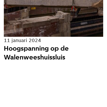
Hoe vaak wil je van ons horen:
Bij elk nieuw artikel
Wekelijks
11 januari 2024
Maandelijks
Hoogspanning op de
Walenweeshuissluis
Ik ga akkoord met de
privacy voorwaarden
Aanmelden