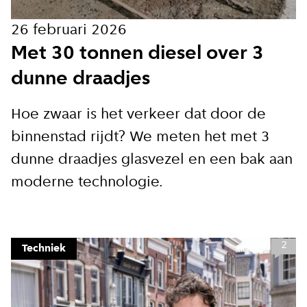
Meld je aan voor onze
26 februari 2026
update
Met 30 tonnen diesel over 3
Blijf moeiteloos op de hoogte van al het
dunne draadjes
reilen en zeilen rond de bruggen en
kademuren in Amsterdam. Meld je aan voor
onze updates en je mist geen verhaal!
Hoe zwaar is het verkeer dat door de
binnenstad rijdt? We meten het met 3
dunne draadjes glasvezel en een bak aan
E-mailadres
moderne technologie.
2
Techniek
Hoe vaak wil je van ons horen:
Bij elk nieuw artikel