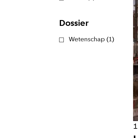
Hoe vaak w
Dossier
Bij elk n
Wetenschap (1)
Wekelijk
Maandeli
Ik ga ak
Aanmeld
1