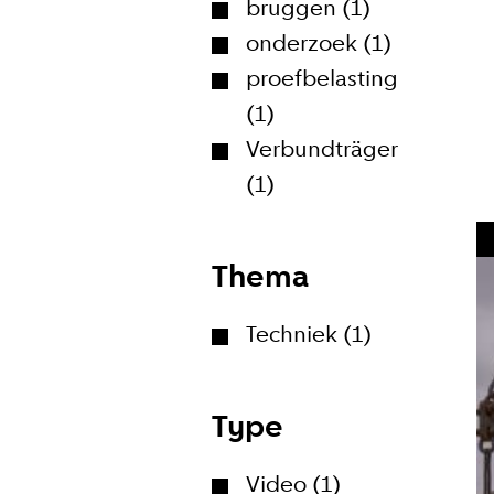
bruggen (1)
onderzoek (1)
proefbelasting
(1)
Verbundträger
(1)
Meld je
Thema
Blijf moeiteloos
Amsterdam. Meld
Techniek (1)
E-mailadr
Type
Video (1)