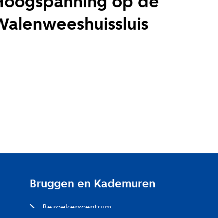
Hoogspanning op de
Walenweeshuissluis
Bruggen en Kademuren
Bezoekerscentrum