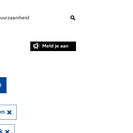
uurzaamheid
Meld je aan
n
en
k