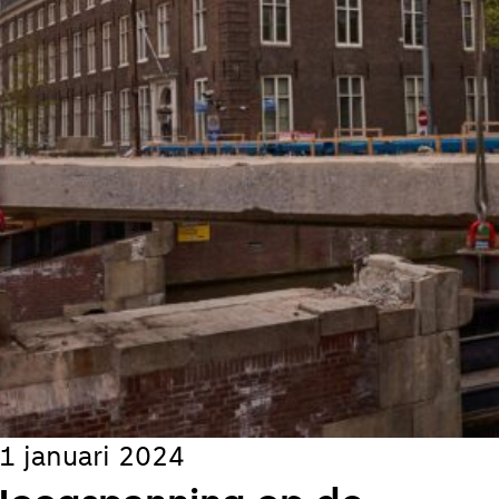
il je van ons horen:
ieuw artikel
s
jks
koord met de
privacy voorwaarden
en
1 januari 2024