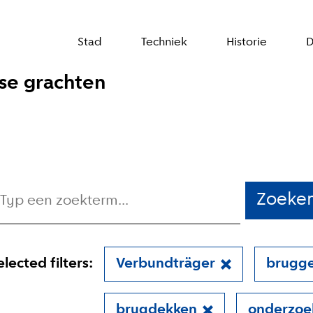
Stad
Techniek
Historie
D
se grachten
Zoeke
elected filters:
Verbundträger
brugg
brugdekken
onderzoe