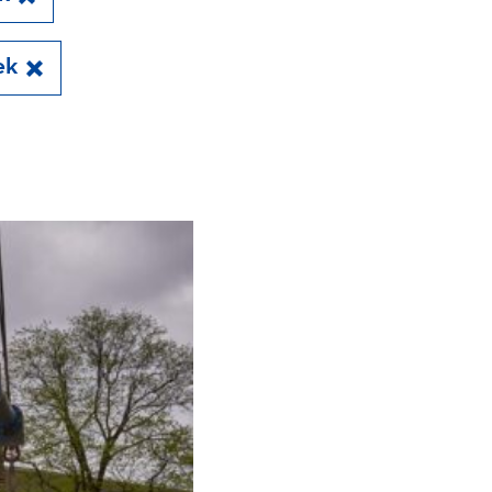
ek
Close
en kademuren in