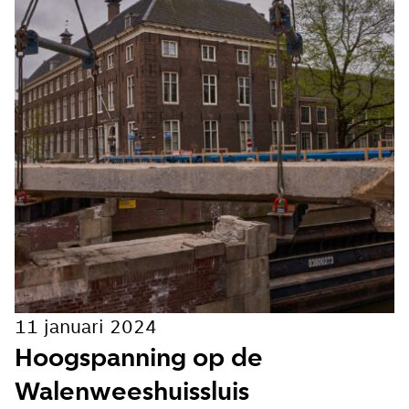
E-mailadres
Hoe vaak wil je van ons horen:
Bij elk nieuw artikel
Wekelijks
Maandelijks
11 januari 2024
Ik ga akkoord met de
Hoogspanning op de
privacy voorwaarden
Walenweeshuissluis