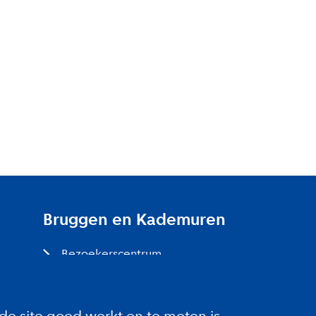
Bruggen en Kademuren
Bezoekerscentrum
Projecten bij jou in de buurt