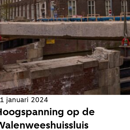
il je van ons horen:
ieuw artikel
s
jks
koord met de
privacy voorwaarden
1 januari 2024
en
Hoogspanning op de
Walenweeshuissluis