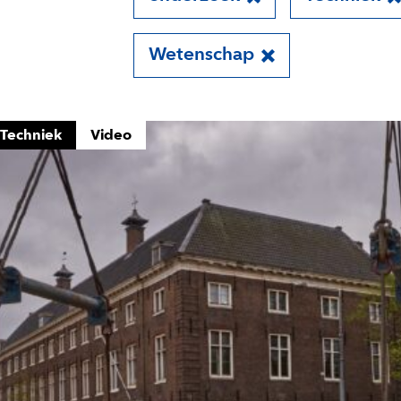
Wetenschap
Techniek
Video
 aan voor onze update
 op de hoogte van al het reilen en zeilen rond de bruggen 
 je aan voor onze updates en je mist geen verhaal!
es