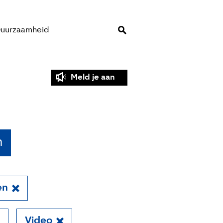
uurzaamheid
Meld je aan
n
en
Video