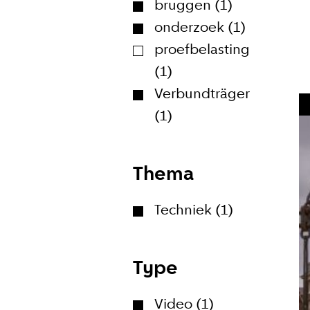
bruggen (1)
onderzoek (1)
proefbelasting
(1)
Verbundträger
Meld je
(1)
Blijf moeiteloos
Amsterdam. Meld
Thema
Techniek (1)
E-mailadr
Type
Video (1)