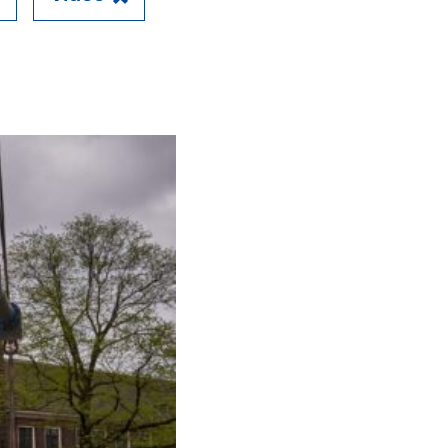
Close
en kademuren in