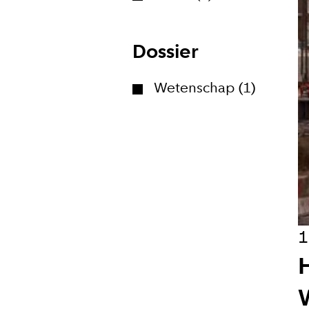
Hoe vaak w
Bij elk n
Dossier
Wekelijk
Wetenschap (1)
Maandeli
Ik ga ak
1
Aanmeld