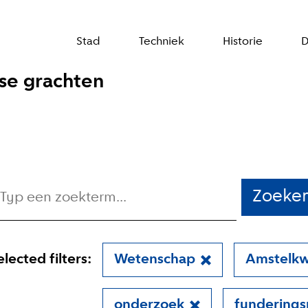
Stad
Techniek
Historie
D
se grachten
Zoeke
elected filters:
Wetenschap
Amstelkw
onderzoek
funderings