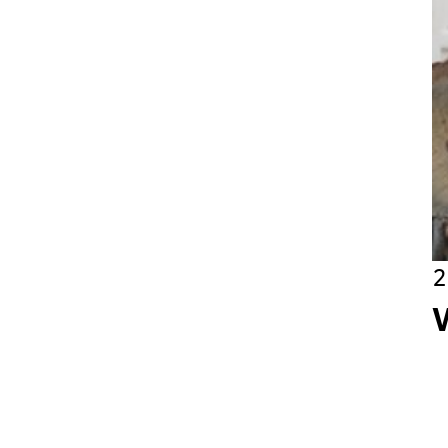
Wekelijk
Maandeli
Ik ga ak
2
Aanmeld