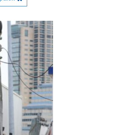
Close
en kademuren in