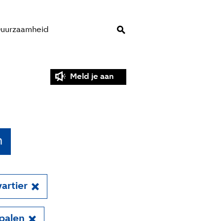
uurzaamheid
Meld je aan
n
artier
palen