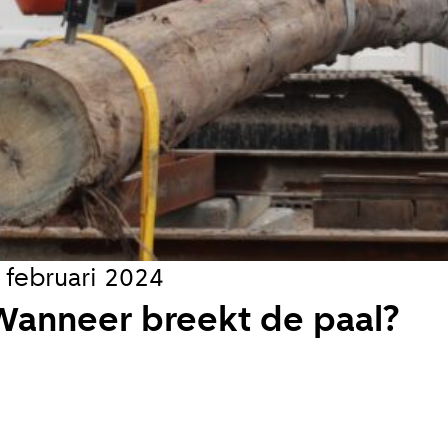
s
jks
koord met de
privacy voorwaarden
 februari 2024
en
Wanneer breekt de paal?