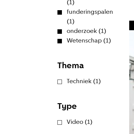
(1)
funderingspalen
(1)
onderzoek (1)
Meld je
Wetenschap (1)
Blijf moeiteloos
Amsterdam. Meld
Thema
E-mailadr
Techniek (1)
Type
Hoe vaak w
Video (1)
Bij elk n