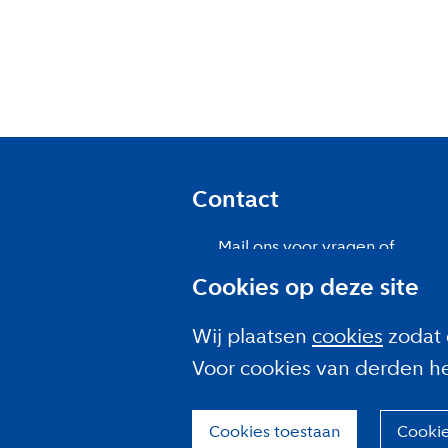
Contact
Mail ons voor vragen of
opmerkingen
Cookies op deze site
Meld je aan voor de
nieuwsbrief
Wij plaatsen
cookies
zodat 
Over ons
Voor cookies van derden h
Cookies toestaan
Cooki