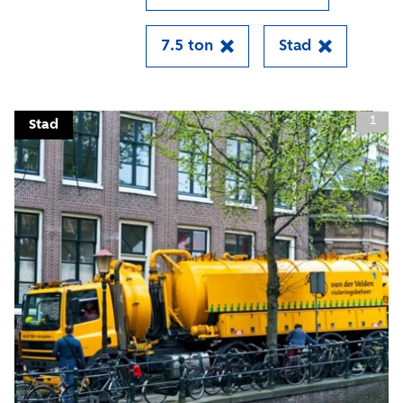
Close
7.5 ton
Stad
Meld je aan voor onze
1
update
Stad
Blijf moeiteloos op de hoogte van al het
reilen en zeilen rond de bruggen en
kademuren in Amsterdam. Meld je aan voor
onze updates en je mist geen verhaal!
E-mailadres