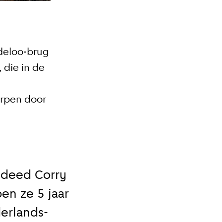
deloo-brug
die in de
orpen door
 deed Corry
oen ze 5 jaar
erlands-