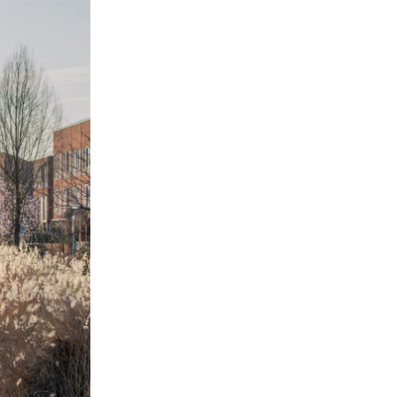
Close
en kademuren in