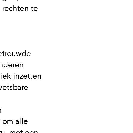
 rechten te
getrouwde
inderen
iek inzetten
wetsbare
n
r om alle