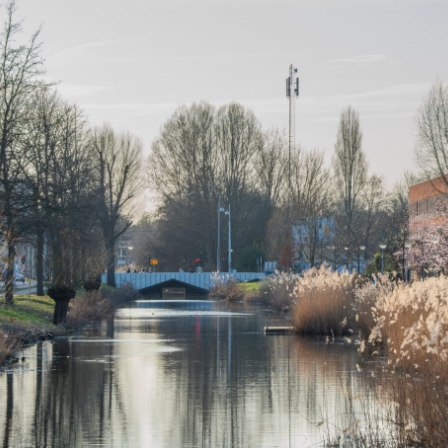
 aan voor onze update
 op de hoogte van al het reilen en zeilen rond de bruggen 
 je aan voor onze updates en je mist geen verhaal!
es
il je van ons horen:
ieuw artikel