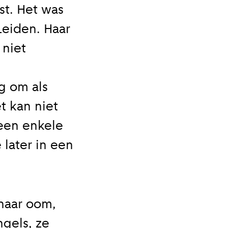
st. Het was
Leiden. Haar
 niet
g om als
t kan niet
een enkele
 later in een
haar oom,
gels, ze