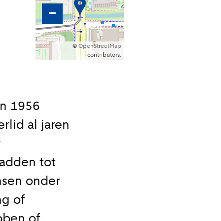
–
©
OpenStreetMap
contributors.
in 1956
lid al jaren
r
adden tot
ensen onder
ng of
bben of