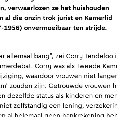
n, verwaarlozen ze het huishouden
 al die onzin trok jurist en Kamerlid
-1956) onvermoeibaar ten strijde.
aar allemaal bang”, zei Corry Tendeloo 
amerdebat. Corry was als Tweede Kamer
jziging, waardoor vrouwen niet lange
m’ zouden zijn. Getrouwde vrouwen h
zien dezelfde status als kinderen en m
niet zelfstandig een lening, verzekeri
 en al helemaal geen bankrekening he