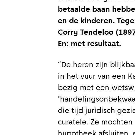
betaalde baan hebbe
en de kinderen. Tegen
Corry Tendeloo (1897
En: met resultaat.
“De heren zijn blijkb
in het vuur van een K
bezig met een wetswi
‘handelingsonbekwaa
die tijd juridisch ge
curatele. Ze mochten 
hypotheek afsluiten,