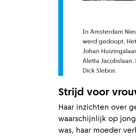
Wekelijk
Maandeli
In Amsterdam Nieu
werd gedoopt. Het
Johan Huizingalaan 
Ik ga ak
Aletta Jacobslaan
Dick Slebos.
Aanmeld
Strijd voor vr
Haar inzichten over 
waarschijnlijk op jong
was, haar moeder ver