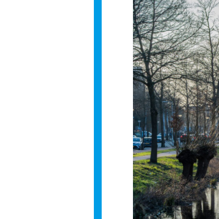
Meld je
Blijf moeiteloos
Amsterdam. Meld
E-mailadr
Hoe vaak w
Bij elk n