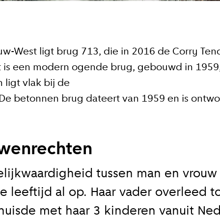
s
jks
w-West ligt brug 713, die in 2016 de Corry Ten
 is een modern ogende brug, gebouwd in 1959, 
ligt vlak bij de
koord met de
privacy voorwaarden
. De betonnen brug dateert van 1959 en is ontw
en
ouwenrechten
gelijkwaardigheid tussen man en vrouw
e leeftijd al op. Haar vader overleed t
huisde met haar 3 kinderen vanuit Ned