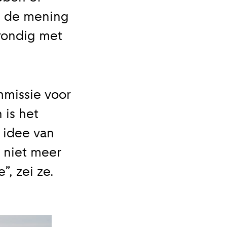
s de mening
grondig met
mmissie voor
 is het
 idee van
l niet meer
”, zei ze.