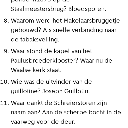
Staalmeestersbrug? Bloedsporen.
Waarom werd het Makelaarsbruggetje
gebouwd? Als snelle verbinding naar
de tabaksveiling.
Waar stond de kapel van het
Paulusbroederklooster? Waar nu de
Close
Waalse kerk staat.
Meld je aan voor onze
Wie was de uitvinder van de
update
guillotine? Joseph Guillotin.
Waar dankt de Schreierstoren zijn
Blijf moeiteloos op de hoogte van al het
reilen en zeilen rond de bruggen en
naam aan? Aan de scherpe bocht in de
kademuren in Amsterdam. Meld je aan voor
vaarweg voor de deur.
onze updates en je mist geen verhaal!