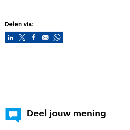
E-mailadres
Delen via:
Hoe vaak wil je van ons horen:
Bij elk nieuw artikel
Wekelijks
Maandelijks
Deel jouw mening
Ik ga akkoord met de
privacy voorwaarden