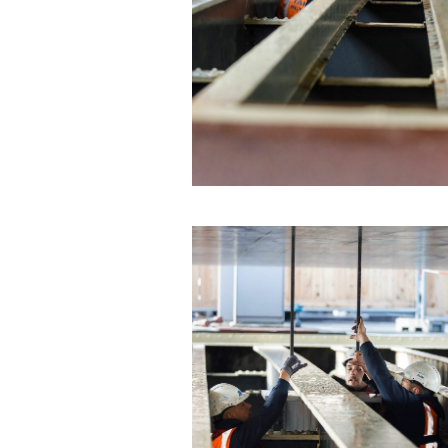
Meld je
Blijf moeiteloos
Amsterdam. Meld
E-mailadr
Hoe vaak w
Bij elk n