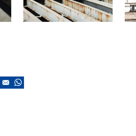
s
jks
koord met de
privacy voorwaarden
en