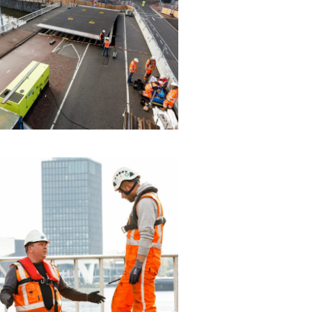
Close
en kademuren in