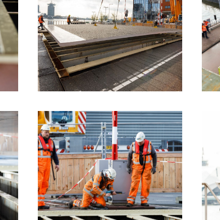
 aan voor onze update
 op de hoogte van al het reilen en zeilen rond de bruggen 
 je aan voor onze updates en je mist geen verhaal!
es
il je van ons horen:
ieuw artikel