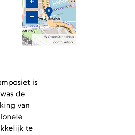
+
–
©
OpenStreetMap
contributors.
omposiet is
 was de
rking van
tionele
kkelijk te