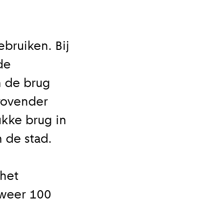
bruiken. Bij
de
n de brug
drovender
ukke brug in
 de stad.
 het
 weer 100