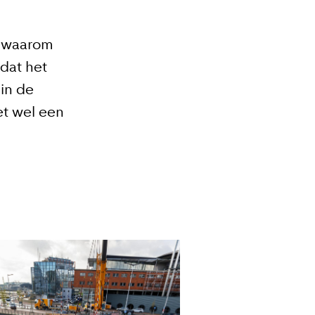
s waarom
dat het
in de
et wel een