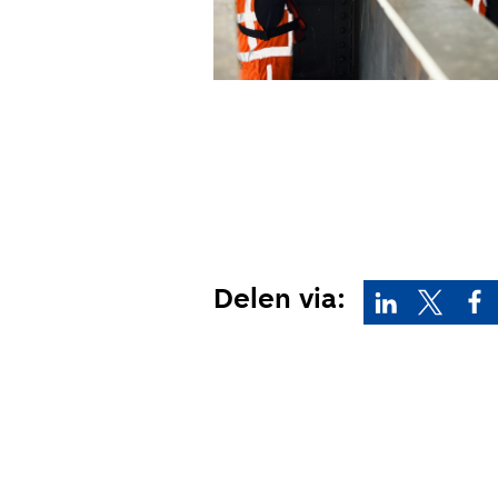
Wekelijk
Maandeli
Ik ga ak
Delen via:
Aanmeld