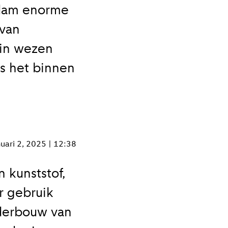
rdam enorme
 van
 in wezen
s het binnen
nuari 2, 2025 | 12:38
n kunststof,
r gebruik
derbouw van