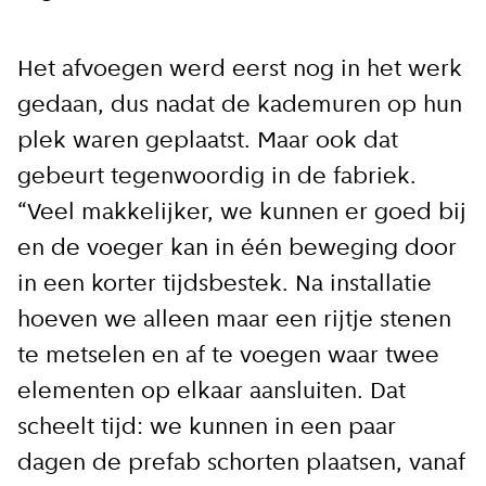
kademuren in Amsterdam. Meld je aan voor
onze updates en je mist geen verhaal!
Het afvoegen werd eerst nog in het werk
gedaan, dus nadat de kademuren op hun
E-mailadres
plek waren geplaatst. Maar ook dat
gebeurt tegenwoordig in de fabriek.
“Veel makkelijker, we kunnen er goed bij
en de voeger kan in één beweging door
Hoe vaak wil je van ons horen:
in een korter tijdsbestek. Na installatie
Bij elk nieuw artikel
hoeven we alleen maar een rijtje stenen
Wekelijks
te metselen en af te voegen waar twee
elementen op elkaar aansluiten. Dat
Maandelijks
scheelt tijd: we kunnen in een paar
dagen de prefab schorten plaatsen, vanaf