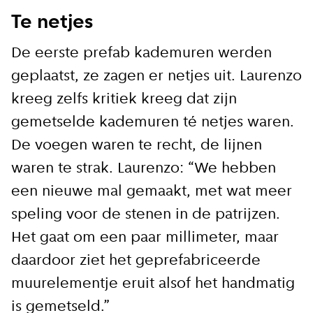
Te netjes
De eerste prefab kademuren werden
geplaatst, ze zagen er netjes uit. Laurenzo
kreeg zelfs kritiek kreeg dat zijn
gemetselde kademuren té netjes waren.
De voegen waren te recht, de lijnen
waren te strak. Laurenzo: “We hebben
Close
een nieuwe mal gemaakt, met wat meer
speling voor de stenen in de patrijzen.
Meld je aan voor onze
Het gaat om een paar millimeter, maar
update
daardoor ziet het geprefabriceerde
Blijf moeiteloos op de hoogte van al het
muurelementje eruit alsof het handmatig
reilen en zeilen rond de bruggen en
is gemetseld.”