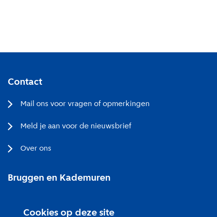
Maandelijks
Ik ga akkoord met de
privacy voorwaarden
Contact
Aanmelden
Mail ons voor vragen of opmerkingen
Meld je aan voor de nieuwsbrief
Over ons
Bruggen en Kademuren
Bezoekerscentrum
Cookies op deze site