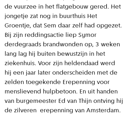
de vuurzee in het flatgebouw gered. Het
Blijf moeiteloos op de hoogte van al het
jongetje zat nog in buurthuis Het
reilen en zeilen rond de bruggen en
kademuren in Amsterdam. Meld je aan voor
Groentje, dat Sem daar zelf had opgezet.
onze updates en je mist geen verhaal!
Bij zijn reddingsactie liep Symor
derdegraads brandwonden op, 3 weken
E-mailadres
lang lag hij buiten bewustzijn in het
ziekenhuis. Voor zijn heldendaad werd
hij een jaar later onderscheiden met de
zelden toegekende Erepenning voor
menslievend hulpbetoon. En uit handen
Hoe vaak wil je van ons horen:
van burgemeester Ed van Thijn ontving hij
Bij elk nieuw artikel
de zilveren erepenning van Amsterdam.
Wekelijks