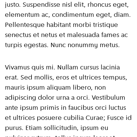
justo. Suspendisse nisl elit, rhoncus eget,
elementum ac, condimentum eget, diam.
Pellentesque habitant morbi tristique
senectus et netus et malesuada fames ac
turpis egestas. Nunc nonummy metus.
Vivamus quis mi. Nullam cursus lacinia
Close
erat. Sed mollis, eros et ultrices tempus,
mauris ipsum aliquam libero, non
Meld je aan voor onze
adipiscing dolor urna a orci. Vestibulum
update
ante ipsum primis in faucibus orci luctus
Blijf moeiteloos op de hoogte van al het
et ultrices posuere cubilia Curae; Fusce id
reilen en zeilen rond de bruggen en
purus. Etiam sollicitudin, ipsum eu
kademuren in Amsterdam. Meld je aan voor
onze updates en je mist geen verhaal!