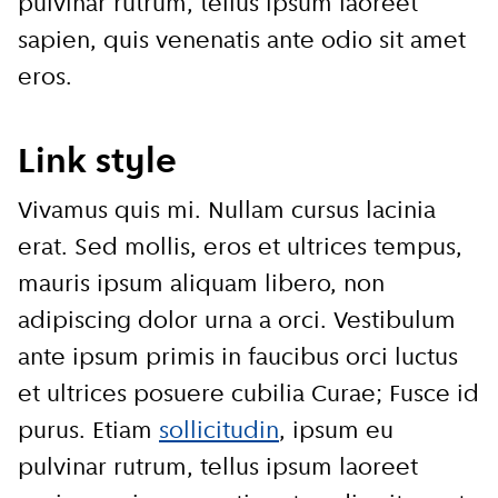
pulvinar rutrum, tellus ipsum laoreet
sapien, quis venenatis ante odio sit amet
eros.
E-mailadres
Link style
Vivamus quis mi. Nullam cursus lacinia
Hoe vaak wil je van ons horen:
erat. Sed mollis, eros et ultrices tempus,
Bij elk nieuw artikel
mauris ipsum aliquam libero, non
adipiscing dolor urna a orci. Vestibulum
Wekelijks
ante ipsum primis in faucibus orci luctus
Maandelijks
et ultrices posuere cubilia Curae; Fusce id
purus. Etiam
sollicitudin
, ipsum eu
Ik ga akkoord met de
pulvinar rutrum, tellus ipsum laoreet