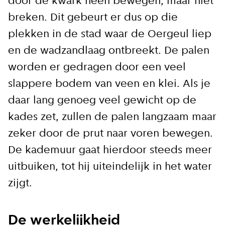
door de kwark heen bewegen, maar niet
reilen en zeilen rond de bruggen en
breken. Dit gebeurt er dus op die
kademuren in Amsterdam. Meld je aan voor
plekken in de stad waar de Oergeul liep
onze updates en je mist geen verhaal!
en de wadzandlaag ontbreekt. De palen
worden er gedragen door een veel
E-mailadres
slappere bodem van veen en klei. Als je
daar lang genoeg veel gewicht op de
kades zet, zullen de palen langzaam maar
zeker door de prut naar voren bewegen.
Hoe vaak wil je van ons horen:
De kademuur gaat hierdoor steeds meer
Bij elk nieuw artikel
uitbuiken, tot hij uiteindelijk in het water
Wekelijks
zijgt.
Maandelijks
De werkelijkheid