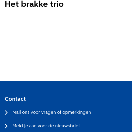
Het brakke trio
Wekelijks
Maandelijks
Ik ga akkoord met de
privacy voorwaarden
Aanmelden
Contact
Mail ons voor vragen of opmerkingen
Meld je aan voor de nieuwsbrief