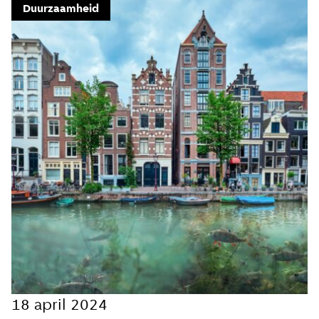
Duurzaamheid
Meld je aan voor onze
update
Blijf moeiteloos op de hoogte van al het
reilen en zeilen rond de bruggen en
kademuren in Amsterdam. Meld je aan voor
onze updates en je mist geen verhaal!
E-mailadres
Hoe vaak wil je van ons horen:
18 april 2024
Bij elk nieuw artikel