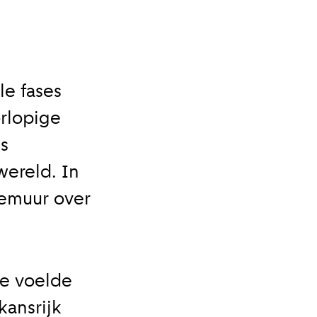
le fases
orlopige
s
wereld. In
demuur over
Je voelde
kansrijk