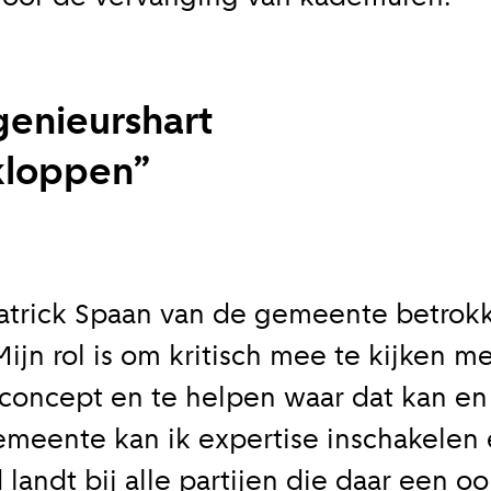
 aan voor onze update
ngenieurshart
 op de hoogte van al het reilen en zeilen rond de bruggen 
 kloppen
 je aan voor onze updates en je mist geen verhaal!
es
 Patrick Spaan van de gemeente betrokk
ijn rol is om kritisch mee te kijken m
concept en te helpen waar dat kan en 
il je van ons horen:
gemeente kan ik expertise inschakelen
ieuw artikel
andt bij alle partijen die daar een oo