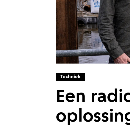
Techniek
Een radi
oplossin