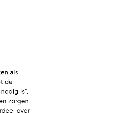
Close
en kademuren in
en als
et de
nodig is”,
 en zorgen
rdeel over