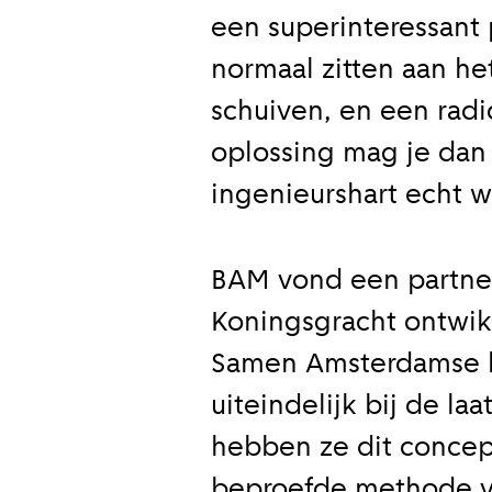
een superinteressant p
normaal zitten aan h
schuiven, en een radi
oplossing mag je dan
ingenieurshart echt w
BAM vond een partner
Koningsgracht ontwik
Samen Amsterdamse 
uiteindelijk bij de la
hebben ze dit concept
beproefde methode v