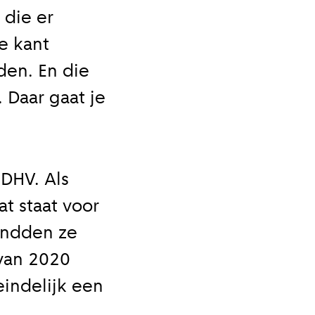
 die er
e kant
den. En die
 Daar gaat je
DHV. Als
t staat voor
andden ze
 van 2020
eindelijk een