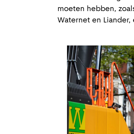
moeten hebben, zoals
Wekelijk
Waternet en Liander,
Maandeli
Ik ga ak
Aanmeld