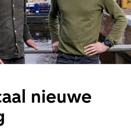
caal nieuwe
g