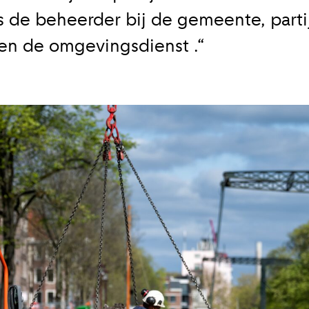
 de beheerder bij de gemeente, partij
s
 en de omgevingsdienst .“
jks
koord met de
privacy voorwaarden
en