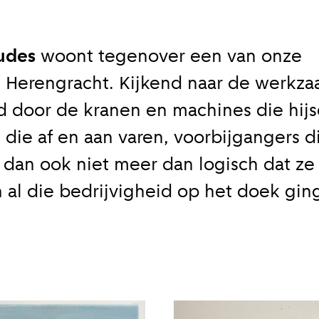
udes
woont tegenover een van onze
 aan voor onze update
e Herengracht. Kijkend naar de werk
 op de hoogte van al het reilen en zeilen rond de bruggen 
d door de kranen en machines die hij
 je aan voor onze updates en je mist geen verhaal!
 die af en aan varen, voorbijgangers di
s dan ook niet meer dan logisch dat ze
es
al die bedrijvigheid op het doek ging
il je van ons horen:
ieuw artikel