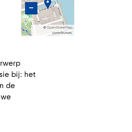
–
©
OpenStreetMap
contributors.
erwerp
e bij: het
en de
uwe