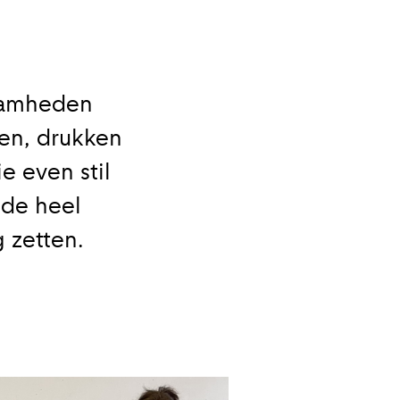
Close
zaamheden
en kademuren in
sen, drukken
e even stil
 de heel
 zetten.