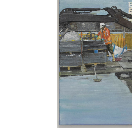
Wekelijk
Maandeli
Ik ga ak
Aanmeld