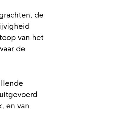
 grachten, de
ijvigheid
toop van het
waar de
illende
uitgevoerd
k, en van