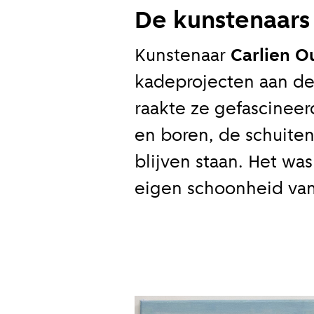
De kunstenaars
Kunstenaar
Carlien O
Meld je
kadeprojecten aan d
Blijf moeiteloos
raakte ze gefascineer
Amsterdam. Meld
en boren, de schuiten
blijven staan. Het wa
E-mailadr
eigen schoonheid van 
Hoe vaak w
Bij elk n