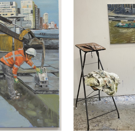
s
jks
koord met de
privacy voorwaarden
en