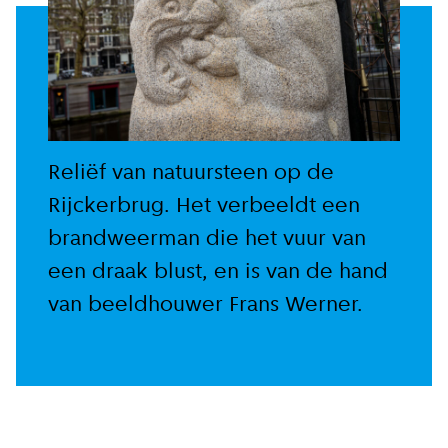
Reliëf van natuursteen op de
Rijckerbrug. Het verbeeldt een
brandweerman die het vuur van
een draak blust, en is van de hand
van beeldhouwer Frans Werner.