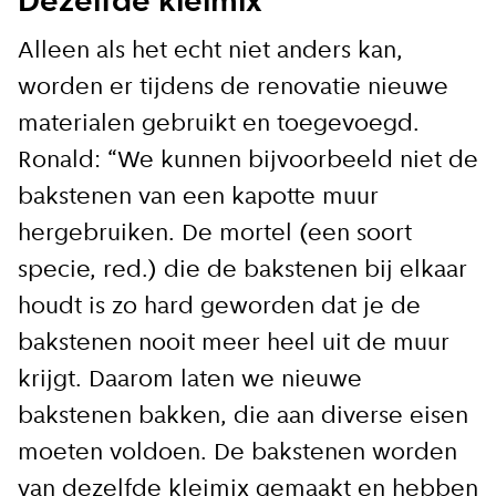
Dezelfde kleimix
kademuren in Amsterdam. Meld je aan voor
onze updates en je mist geen verhaal!
Alleen als het echt niet anders kan,
worden er tijdens de renovatie nieuwe
E-mailadres
materialen gebruikt en toegevoegd.
Ronald: “We kunnen bijvoorbeeld niet de
bakstenen van een kapotte muur
hergebruiken. De mortel (een soort
Hoe vaak wil je van ons horen:
specie, red.) die de bakstenen bij elkaar
Bij elk nieuw artikel
houdt is zo hard geworden dat je de
bakstenen nooit meer heel uit de muur
Wekelijks
krijgt. Daarom laten we nieuwe
Maandelijks
bakstenen bakken, die aan diverse eisen
moeten voldoen. De bakstenen worden
van dezelfde kleimix gemaakt en hebben