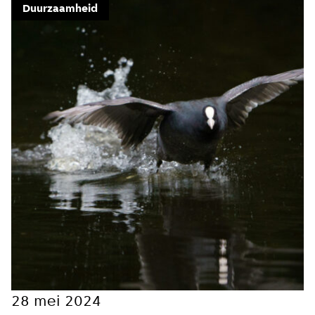
Duurzaamheid
Meld je aan voor onze
update
Blijf moeiteloos op de hoogte van al het
reilen en zeilen rond de bruggen en
kademuren in Amsterdam. Meld je aan voor
onze updates en je mist geen verhaal!
E-mailadres
Hoe vaak wil je van ons horen:
28 mei 2024
Bij elk nieuw artikel