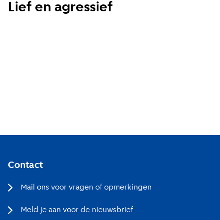
Lief en agressief
Wekelijks
Maandelijks
Ik ga akkoord met de
privacy voorwaarden
Aanmelden
Contact
Mail ons voor vragen of opmerkingen
Meld je aan voor de nieuwsbrief