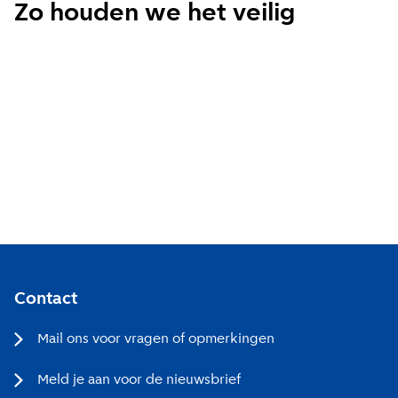
Zo houden we het veilig
Wekelijks
Maandelijks
Ik ga akkoord met de
privacy voorwaarden
Aanmelden
Contact
Mail ons voor vragen of opmerkingen
Meld je aan voor de nieuwsbrief