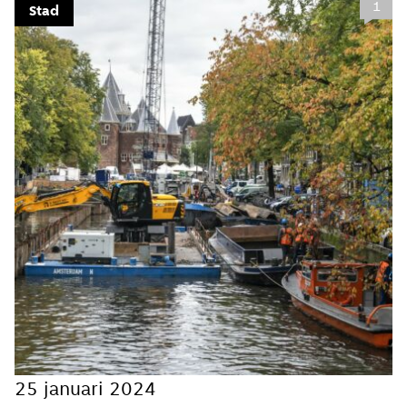
1
Stad
Meld je aan voor onze
update
Blijf moeiteloos op de hoogte van al het
reilen en zeilen rond de bruggen en
kademuren in Amsterdam. Meld je aan voor
onze updates en je mist geen verhaal!
E-mailadres
Hoe vaak wil je van ons horen:
25 januari 2024
Bij elk nieuw artikel