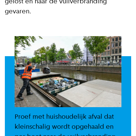
gelost en naar de vuilverbranding
reilen en zeilen rond de bruggen en
gevaren.
kademuren in Amsterdam. Meld je aan voor
onze updates en je mist geen verhaal!
E-mailadres
Hoe vaak wil je van ons horen:
Bij elk nieuw artikel
Wekelijks
Proef met huishoudelijk afval dat
Maandelijks
kleinschalig wordt opgehaald en