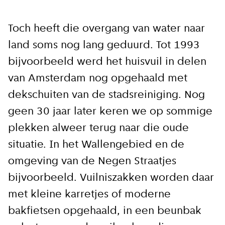
Toch heeft die overgang van water naar
land soms nog lang geduurd. Tot 1993
bijvoorbeeld werd het huisvuil in delen
van Amsterdam nog opgehaald met
dekschuiten van de stadsreiniging. Nog
geen 30 jaar later keren we op sommige
plekken alweer terug naar die oude
situatie. In het Wallengebied en de
Close
omgeving van de Negen Straatjes
bijvoorbeeld. Vuilniszakken worden daar
Meld je aan voor onze
met kleine karretjes of moderne
update
bakfietsen opgehaald, in een beunbak
Blijf moeiteloos op de hoogte van al het